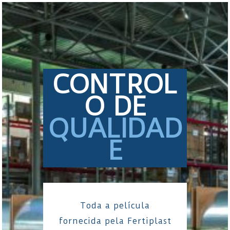
CONTROL
O DE
QUALIDAD
E
Toda a película
fornecida pela Fertiplast